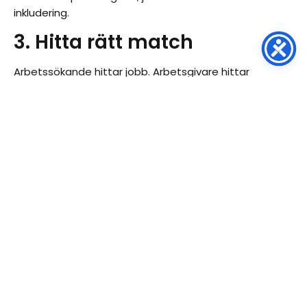
inkludering.
3. Hitta rätt match
Arbetssökande hittar jobb. Arbetsgivare hittar
talanger. Tillsammans bygger vi en rättvis och
inkluderande arbetsmarknad.