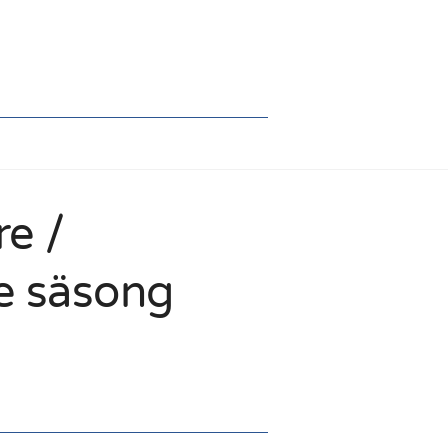
re /
e säsong