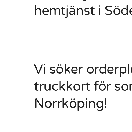
hemtjänst i Söde
Vi söker orderp
truckkort för s
Norrköping!