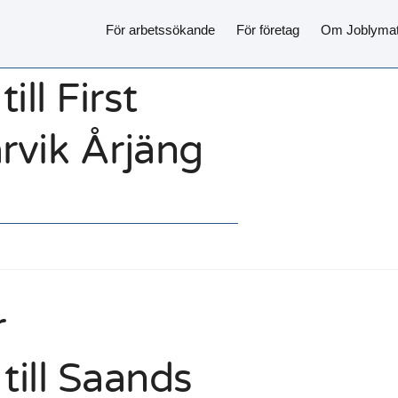
För arbetssökande
För företag
Om Joblyma
ill First
vik Årjäng
r
ill Saands