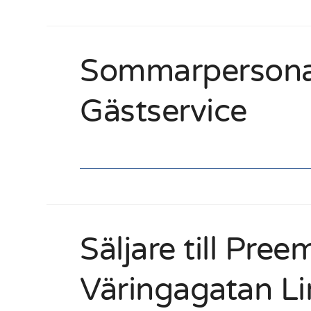
Sommarpersona
Gästservice
Säljare till Pree
Väringagatan L