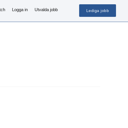
tch
Logga in
Utvalda jobb
Lediga jobb