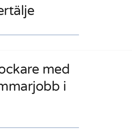
rtälje
lockare med
ommarjobb i