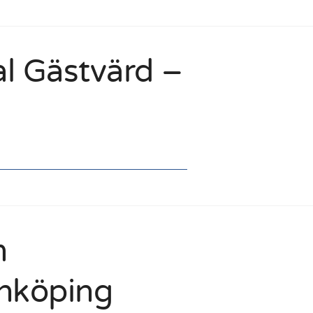
l Gästvärd –
m
inköping