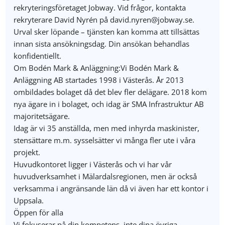
rekryteringsföretaget Jobway. Vid frågor, kontakta
rekryterare David Nyrén på david.nyren@jobway.se.
Urval sker löpande – tjänsten kan komma att tillsättas
innan sista ansökningsdag. Din ansökan behandlas
konfidentiellt.
Om Bodén Mark & Anläggning:Vi Bodén Mark &
Anläggning AB startades 1998 i Västerås. År 2013
ombildades bolaget då det blev fler delägare. 2018 kom
nya ägare in i bolaget, och idag är SMA Infrastruktur AB
majoritetsägare.
Idag är vi 35 anställda, men med inhyrda maskinister,
stensättare m.m. sysselsätter vi många fler ute i våra
projekt.
Huvudkontoret ligger i Västerås och vi har vår
huvudverksamhet i Mälardalsregionen, men är också
verksamma i angränsande län då vi även har ett kontor i
Uppsala.
Öppen för alla
Vi fokuserar på din kompetens, inte dina övriga