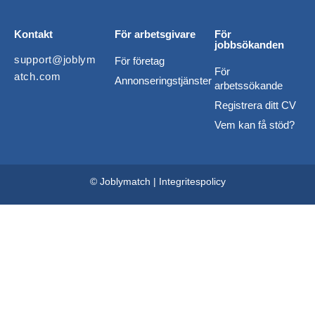
Kontakt
För arbetsgivare
För
jobbsökanden
support@joblym
För företag
För
atch.com
Annonseringstjänster
arbetssökande
Registrera ditt CV
Vem kan få stöd?
© Joblymatch |
Integritespolicy