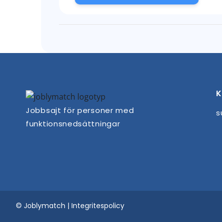
K
Jobbsajt för personer med
s
funktionsnedsättningar
© Joblymatch |
Integritespolicy