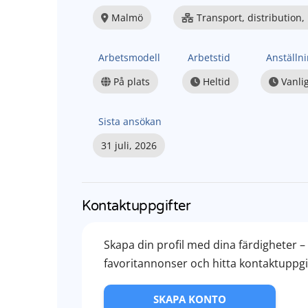
Malmö
Transport, distribution,
Arbetsmodell
Arbetstid
Anställn
På plats
Heltid
Vanli
Sista ansökan
31 juli, 2026
Kontaktuppgifter
Skapa din profil med dina färdigheter 
favoritannonser och hitta kontaktuppgift
SKAPA KONTO