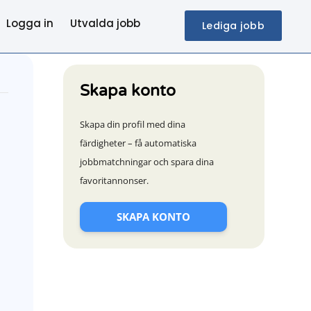
Logga in
Utvalda jobb
Lediga jobb
Skapa konto
Skapa din profil med dina
färdigheter – få automatiska
jobbmatchningar och spara dina
favoritannonser.
SKAPA KONTO