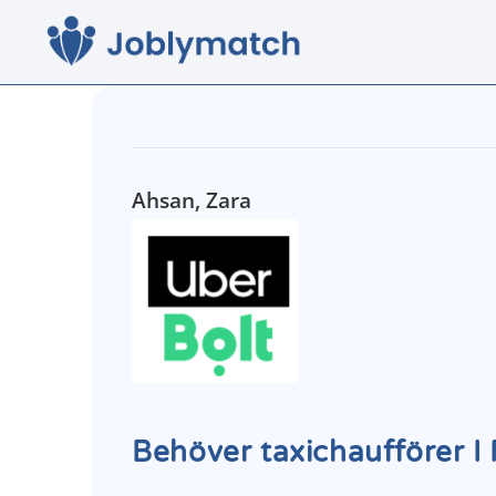
Ahsan, Zara
Behöver taxichaufförer