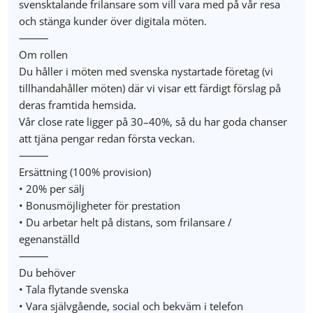
svensk­talande frilansare som vill vara med på vår resa
och stänga kunder över digitala möten.
⸻
Om rollen
Du håller i möten med svenska nystartade företag (vi
tillhandahåller möten) där vi visar ett färdigt förslag på
deras framtida hemsida.
Vår close rate ligger på 30–40%, så du har goda chanser
att tjäna pengar redan första veckan.
⸻
Ersättning (100% provision)
• 20% per sälj
• Bonusmöjligheter för prestation
• Du arbetar helt på distans, som frilansare /
egenanställd
⸻
Du behöver
• Tala flytande svenska
• Vara självgående, social och bekväm i telefon