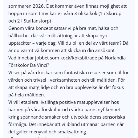
sommaren 2026. Det kommer även finnas möjlighet att
hoppa in som timvikarie i våra 3 olika kök (1 i Skurup
och 2 i Staffanstorp)
Genom våra koncept satsar vi på bra mat, hälsa och
hållbarhet där vår målsättning är att skapa nya
upptäckter – varje dag. Vill du bli en del av vårt team? Då
är du varmt välkommen att skicka in din ansökan!
Vad innebär jobbet som kock/köksbiträde på Norlandia
Förskolor Da Vinci?
Vi ser på våra kockar som fantastiska resurser som tillför
värden och trivsel i verksamheten och till måltiden. För
att skapa matglädje och en bra upplevelse är det fokus
på hela måltiden.
Vi vill etablera livslånga positiva matupplevelser hos
barnen på våra förskolor och väcka barns nyfikenhet
kring spännande smaker och utveckla deras sensoriska
förmåga. Det innebär att vi ibland utmanar barnen när
det gäller menyval och smaksättning.