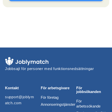
Jobbsajt för personer med funktionsnedsättningar
Kontakt
För arbetsgivare
För
jobbsökanden
support@joblym
För företag
För
atch.com
Annonseringstjänster
arbetssökande