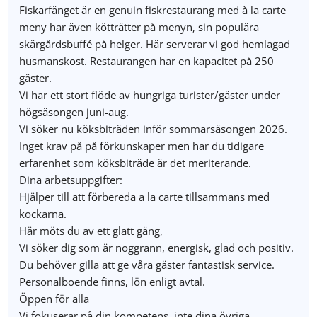
Fiskarfänget är en genuin fiskrestaurang med à la carte
meny har även kötträtter på menyn, sin populära
skärgårdsbuffé på helger. Här serverar vi god hemlagad
husmanskost. Restaurangen har en kapacitet på 250
gäster.
Vi har ett stort flöde av hungriga turister/gäster under
högsäsongen juni-aug.
Vi söker nu köksbiträden inför sommarsäsongen 2026.
Inget krav på på förkunskaper men har du tidigare
erfarenhet som köksbiträde är det meriterande.
Dina arbetsuppgifter:
Hjälper till att förbereda a la carte tillsammans med
kockarna.
Här möts du av ett glatt gäng,
Vi söker dig som är noggrann, energisk, glad och positiv.
Du behöver gilla att ge våra gäster fantastisk service.
Personalboende finns, lön enligt avtal.
Öppen för alla
Vi fokuserar på din kompetens, inte dina övriga