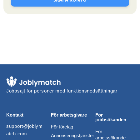
Jobbsajt för personer med funktionsnedsättningar
Kontakt
För arbetsgivare
För
jobbsökanden
support@joblym
För företag
För
atch.com
Annonseringstjänster
arbetssökande