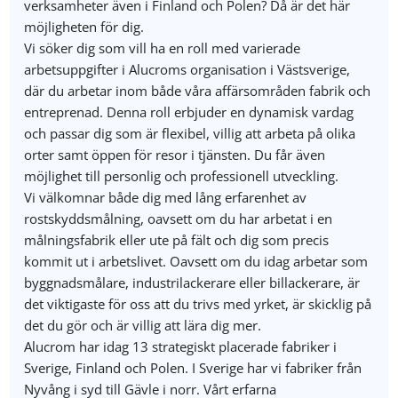
verksamheter även i Finland och Polen? Då är det här
möjligheten för dig.
Vi söker dig som vill ha en roll med varierade
arbetsuppgifter i Alucroms organisation i Västsverige,
där du arbetar inom både våra affärsområden fabrik och
entreprenad. Denna roll erbjuder en dynamisk vardag
och passar dig som är flexibel, villig att arbeta på olika
orter samt öppen för resor i tjänsten. Du får även
möjlighet till personlig och professionell utveckling.
Vi välkomnar både dig med lång erfarenhet av
rostskyddsmålning, oavsett om du har arbetat i en
målningsfabrik eller ute på fält och dig som precis
kommit ut i arbetslivet. Oavsett om du idag arbetar som
byggnadsmålare, industrilackerare eller billackerare, är
det viktigaste för oss att du trivs med yrket, är skicklig på
det du gör och är villig att lära dig mer.
Alucrom har idag 13 strategiskt placerade fabriker i
Sverige, Finland och Polen. I Sverige har vi fabriker från
Nyvång i syd till Gävle i norr. Vårt erfarna