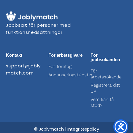
Jobbsajt för personer med
funktionsnedsättningar
Kontakt
För arbetsgivare
För
jobbsökanden
support@jobly
För företag
För
match.com
Annonseringstjänster
arbetssökande
Registrera ditt
CV
Vem kan få
stöd?
© Joblymatch |
Integritespolicy