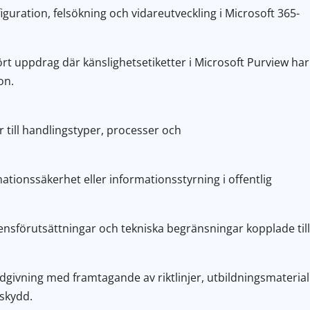
guration, felsökning och vidareutveckling i Microsoft 365-
ört uppdrag där känslighetsetiketter i Microsoft Purview har
on.
r till handlingstyper, processer och
ationssäkerhet eller informationsstyrning i offentlig
censförutsättningar och tekniska begränsningar kopplade til
ådgivning med framtagande av riktlinjer, utbildningsmaterial
sskydd.