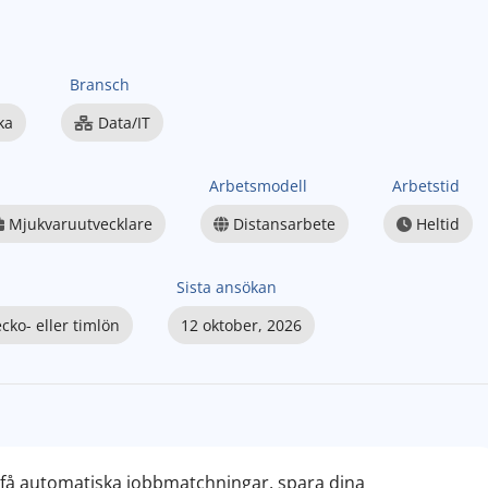
Bransch
ka
Data/IT
Arbetsmodell
Arbetstid
Mjukvaruutvecklare
Distansarbete
Heltid
Sista ansökan
cko- eller timlön
12 oktober, 2026
– få automatiska jobbmatchningar, spara dina