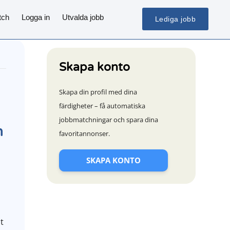
tch
Logga in
Utvalda jobb
Lediga jobb
Skapa konto
Skapa din profil med dina
färdigheter – få automatiska
jobbmatchningar och spara dina
m
favoritannonser.
SKAPA KONTO
t