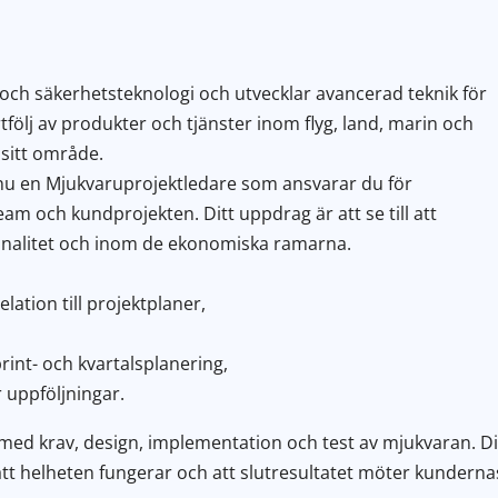
 och säkerhetsteknologi och utvecklar avancerad teknik för
tfölj av produkter och tjänster inom flyg, land, marin och
sitt område.
r nu en Mjukvaruprojektledare som ansvarar du för
am och kundprojekten. Ditt uppdrag är att se till att
tionalitet och inom de ekonomiska ramarna.
lation till projektplaner,
int- och kvartalsplanering,
r uppföljningar.
 med krav, design, implementation och test av mjukvaran. D
å att helheten fungerar och att slutresultatet möter kunderna