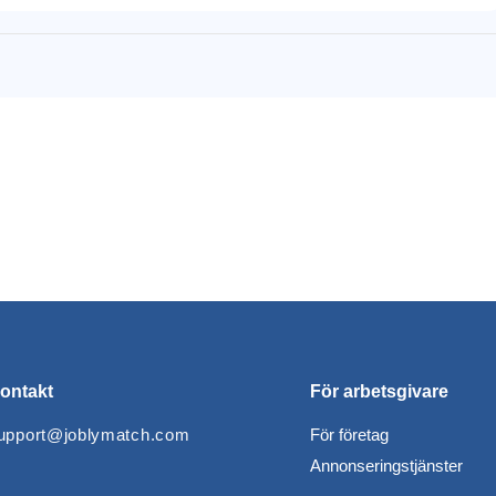
ontakt
För arbetsgivare
upport@joblymatch.com
För företag
Annonseringstjänster