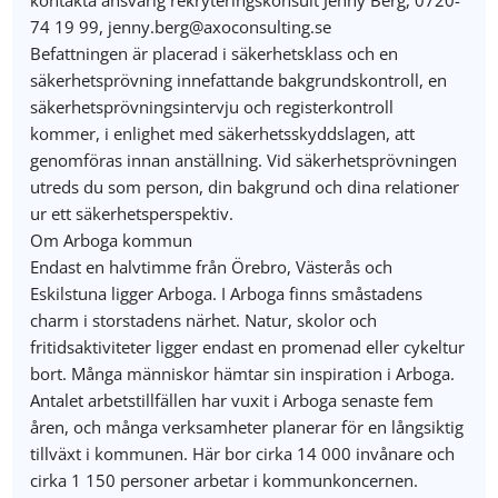
kontakta ansvarig rekryteringskonsult Jenny Berg, 0720-
74 19 99, jenny.berg@axoconsulting.se
Befattningen är placerad i säkerhetsklass och en
säkerhetsprövning innefattande bakgrundskontroll, en
säkerhetsprövningsintervju och registerkontroll
kommer, i enlighet med säkerhetsskyddslagen, att
genomföras innan anställning. Vid säkerhetsprövningen
utreds du som person, din bakgrund och dina relationer
ur ett säkerhetsperspektiv.
Om Arboga kommun
Endast en halvtimme från Örebro, Västerås och
Eskilstuna ligger Arboga. I Arboga finns småstadens
charm i storstadens närhet. Natur, skolor och
fritidsaktiviteter ligger endast en promenad eller cykeltur
bort. Många människor hämtar sin inspiration i Arboga.
Antalet arbetstillfällen har vuxit i Arboga senaste fem
åren, och många verksamheter planerar för en långsiktig
tillväxt i kommunen. Här bor cirka 14 000 invånare och
cirka 1 150 personer arbetar i kommunkoncernen.