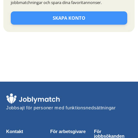
jobbmatchningar och spara dina favoritannonser.
SKAPA KONTO
Jobbsajt för personer med funktionsnedsättningar
Kontakt
För arbetsgivare
För
jobbsökanden