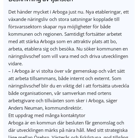
Det händer mycket i Arboga just nu. Nya etableringar, ett
växande näringsliv och stora satsningar kopplade till
försvarssektorn skapar nya möjligheter för både
kommunen och regionen. Samtidigt fortsätter arbetet
med att stärka Arboga som en attraktiv plats att bo,
arbeta, etablera sig och besöka. Nu söker kommunen en
näringslivschef som vill vara med och driva utvecklingen
vidare.
– I Arboga är vi stolta över vår gemenskap och vårt sätt
att arbeta tillsammans, både internt och externt. Som
näringslivschef blir du en viktig del i att fortsätta utveckla
både organisationen, vår samverkan med ortens
arbetsgivare och tillväxten som sker i Arboga, säger
Anders Neuman, kommundirektör.
Ett uppdrag med många kontaktytor
Arboga är en kommun där besluten får genomslag och
där utvecklingen märks på nära håll. Med sitt strategiska
läge mellan Örebro, Västerås och Eskilstuna, god tillgång