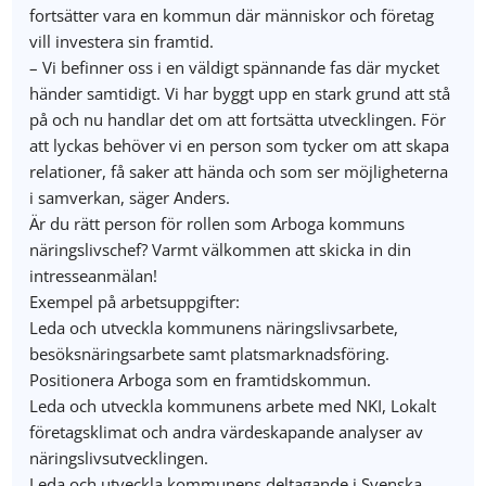
fortsätter vara en kommun där människor och företag
vill investera sin framtid.
– Vi befinner oss i en väldigt spännande fas där mycket
händer samtidigt. Vi har byggt upp en stark grund att stå
på och nu handlar det om att fortsätta utvecklingen. För
att lyckas behöver vi en person som tycker om att skapa
relationer, få saker att hända och som ser möjligheterna
i samverkan, säger Anders.
Är du rätt person för rollen som Arboga kommuns
näringslivschef? Varmt välkommen att skicka in din
intresseanmälan!
Exempel på arbetsuppgifter:
Leda och utveckla kommunens näringslivsarbete,
besöksnäringsarbete samt platsmarknadsföring.
Positionera Arboga som en framtidskommun.
Leda och utveckla kommunens arbete med NKI, Lokalt
företagsklimat och andra värdeskapande analyser av
näringslivsutvecklingen.
Leda och utveckla kommunens deltagande i Svenska