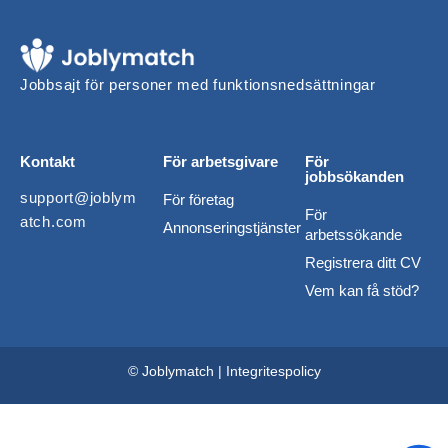
Jobbsajt för personer med funktionsnedsättningar
Kontakt
För arbetsgivare
För
jobbsökanden
support@joblym
För företag
För
atch.com
Annonseringstjänster
arbetssökande
Registrera ditt CV
Vem kan få stöd?
© Joblymatch |
Integritespolicy