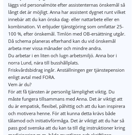
läggs vid personalmöte efter assistenternas önskemål så
långt det är möjligt. Anna har assistent dygnet runt vilket
innebär att du kan önska dag- eller nattarbete eller en
kombination. Vi erbjuder tjänstgöring som omfattar 25-
100 %, efter önskemål. Timlön med OB-ersättning utgår.
Då schema planeras efterhand kan du vid önskemål
arbeta mer vissa månader och mindre andra.
Du arbetar i en liten och lugn arbetsmiljö. Anna bor i
norra Lund, nära till busshållplats.
Friskvårdsbidrag ingår. Anställningen ger tjänstepension
enligt avtal med FORA.
Vem är du?
För att få tjänsten är personlig lämplighet viktig. Du
måste fungera tillsammans med Anna. Det är viktigt att
du är empatisk, flexibel, påhittig och att du kan inspirera
och motivera henne. För att kunna detta krävs både
tålamod och initiativförmåga. Det är viktigt att du har så
pass god svenska att du kan ta till dig instruktioner kring