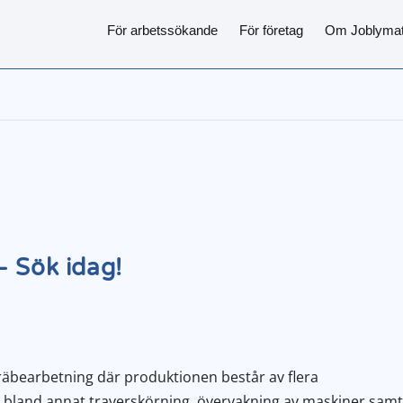
För arbetssökande
För företag
Om Joblyma
– Sök idag!
räbearbetning där produktionen består av flera
land annat traverskörning, övervakning av maskiner sam