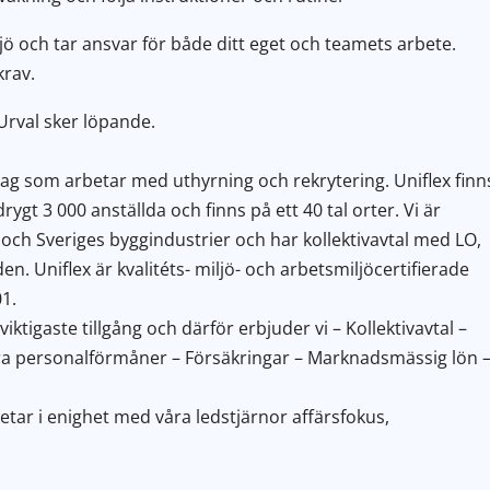
iljö och tar ansvar för både ditt eget och teamets arbete.
krav.
rval sker löpande.
tag som arbetar med uthyrning och rekrytering. Uniflex finn
drygt 3 000 anställda och finns på ett 40 tal orter. Vi är
 Sveriges byggindustrier och har kollektivavtal med LO,
 Uniflex är kvalitéts- miljö- och arbetsmiljöcertifierade
1.
ktigaste tillgång och därför erbjuder vi – Kollektivavtal –
ra personalförmåner – Försäkringar – Marknadsmässig lön 
etar i enighet med våra ledstjärnor affärsfokus,