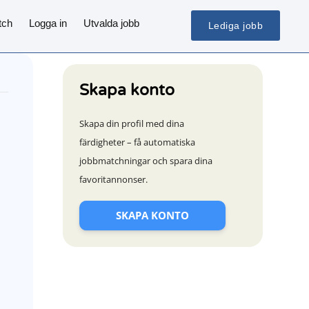
tch
Logga in
Utvalda jobb
Lediga jobb
Skapa konto
Skapa din profil med dina
färdigheter – få automatiska
jobbmatchningar och spara dina
favoritannonser.
SKAPA KONTO
t