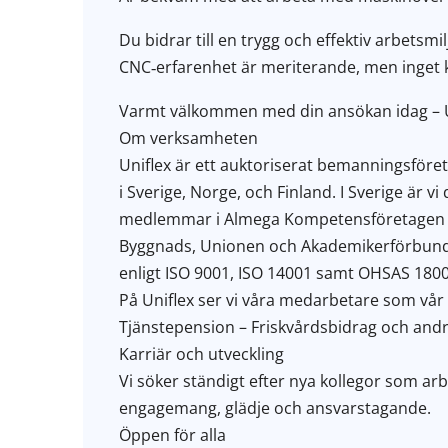
Du bidrar till en trygg och effektiv arbetsm
CNC‑erfarenhet är meriterande, men inget 
Varmt välkommen med din ansökan idag – U
Om verksamheten
Uniflex är ett auktoriserat bemanningsföre
i Sverige, Norge, och Finland. I Sverige är vi 
medlemmar i Almega Kompetensföretagen och
Byggnads, Unionen och Akademikerförbunden.
enligt ISO 9001, ISO 14001 samt OHSAS 1800
På Uniflex ser vi våra medarbetare som vår vi
Tjänstepension – Friskvårdsbidrag och and
Karriär och utveckling
Vi söker ständigt efter nya kollegor som arb
engagemang, glädje och ansvarstagande.
Öppen för alla