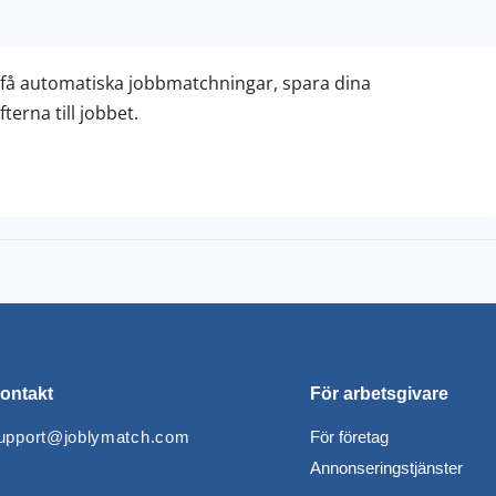
– få automatiska jobbmatchningar, spara dina
erna till jobbet.
ontakt
För arbetsgivare
upport@joblymatch.com
För företag
Annonseringstjänster