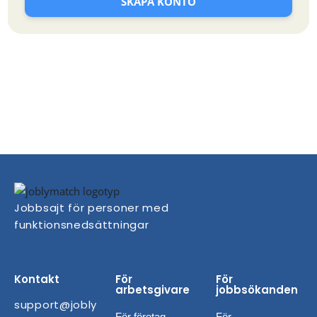
SKAPA KONTO
Jobbsajt för personer med
funktionsnedsättningar
Kontakt
För
För
arbetsgivare
jobbsökanden
support@jobly
För företag
För