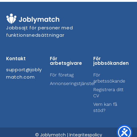
Jobbsajt för personer med
funktionsnedsättningar
Kontakt
För
För
arbetsgivare
jobbsökanden
support@jobly
För företag
För
match.com
arbetssökande
Annonseringstjänster
Registrera ditt
CV
Vem kan få
stöd?
© Joblymatch |
Integritespolicy