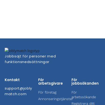
Jobbsajt för personer med
funktionsnedsättningar
Kontakt
För
För
arbetsgivare
jobbsökanden
support@jobly
För företag
För
match.com
arbetssökande
Annonseringstjänster
Registrera ditt