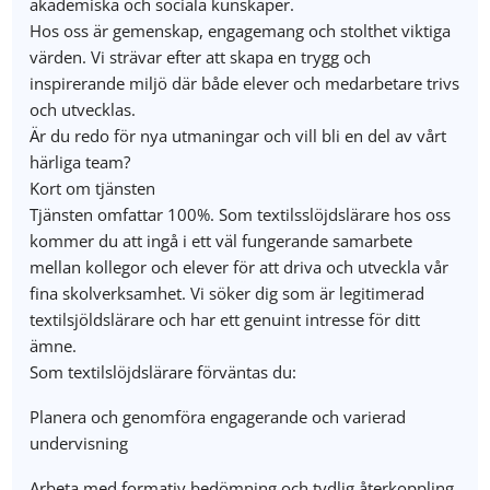
akademiska och sociala kunskaper.
Hos oss är gemenskap, engagemang och stolthet viktiga
värden. Vi strävar efter att skapa en trygg och
inspirerande miljö där både elever och medarbetare trivs
och utvecklas.
Är du redo för nya utmaningar och vill bli en del av vårt
härliga team?
Kort om tjänsten
Tjänsten omfattar 100%. Som textilsslöjdslärare hos oss
kommer du att ingå i ett väl fungerande samarbete
mellan kollegor och elever för att driva och utveckla vår
fina skolverksamhet. Vi söker dig som är legitimerad
textilsjöldslärare och har ett genuint intresse för ditt
ämne.
Som textilslöjdslärare förväntas du:
Planera och genomföra engagerande och varierad
undervisning
Arbeta med formativ bedömning och tydlig återkoppling